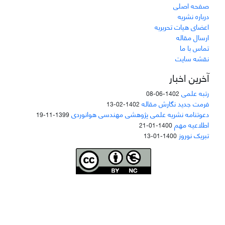
صفحه اصلی
درباره نشریه
اعضای هیات تحریریه
ارسال مقاله
تماس با ما
نقشه سایت
آخرین اخبار
رتبه علمی
1402-06-08
فرمت جدید نگارش مقاله
1402-02-13
دعوتنامه نشریه علمی پژوهشی مهندسی هوانوردی
1399-11-19
اطلاعیه مهم
1400-01-21
تبریک نوروز
1400-01-13
Joae is licensed und
er a
Creative Commons Attribution-NonCommercial 4.0
International (CC BY-NC 4.0)