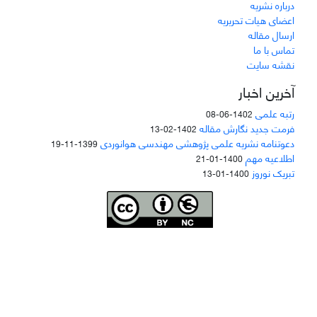
درباره نشریه
اعضای هیات تحریریه
ارسال مقاله
تماس با ما
نقشه سایت
آخرین اخبار
رتبه علمی
1402-06-08
فرمت جدید نگارش مقاله
1402-02-13
دعوتنامه نشریه علمی پژوهشی مهندسی هوانوردی
1399-11-19
اطلاعیه مهم
1400-01-21
تبریک نوروز
1400-01-13
Joae is licensed und
er a
Creative Commons Attribution-NonCommercial 4.0
International (CC BY-NC 4.0)