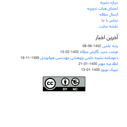
درباره نشریه
اعضای هیات تحریریه
ارسال مقاله
تماس با ما
نقشه سایت
آخرین اخبار
رتبه علمی
1402-06-08
فرمت جدید نگارش مقاله
1402-02-13
دعوتنامه نشریه علمی پژوهشی مهندسی هوانوردی
1399-11-19
اطلاعیه مهم
1400-01-21
تبریک نوروز
1400-01-13
Joae is licensed und
er a
Creative Commons Attribution-NonCommercial 4.0
International (CC BY-NC 4.0)