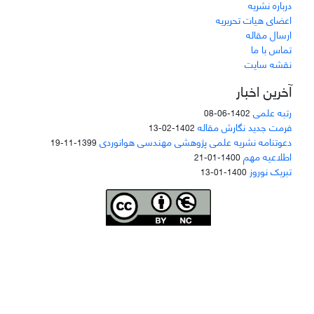
درباره نشریه
اعضای هیات تحریریه
ارسال مقاله
تماس با ما
نقشه سایت
آخرین اخبار
رتبه علمی
1402-06-08
فرمت جدید نگارش مقاله
1402-02-13
دعوتنامه نشریه علمی پژوهشی مهندسی هوانوردی
1399-11-19
اطلاعیه مهم
1400-01-21
تبریک نوروز
1400-01-13
Joae is licensed und
er a
Creative Commons Attribution-NonCommercial 4.0
International (CC BY-NC 4.0)