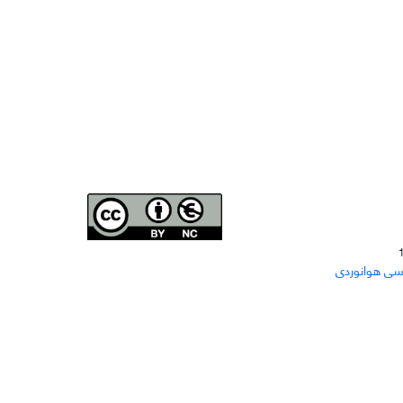
Joae is licensed und
er a
Creative Commons Attribution-
سی هوانوردی
NonCommercial 4.0 International (CC BY-NC 4.0)
دسترسی به مقاله‌های "نشریه علمی مهندسی هوانوردی"