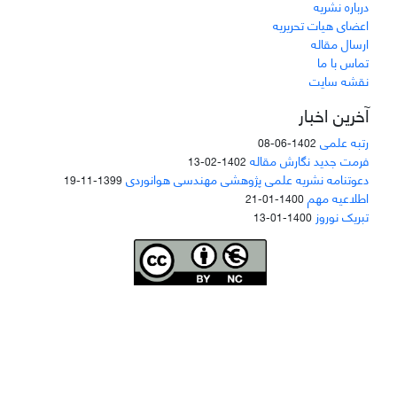
درباره نشریه
اعضای هیات تحریریه
ارسال مقاله
تماس با ما
نقشه سایت
آخرین اخبار
رتبه علمی
1402-06-08
فرمت جدید نگارش مقاله
1402-02-13
دعوتنامه نشریه علمی پژوهشی مهندسی هوانوردی
1399-11-19
اطلاعیه مهم
1400-01-21
تبریک نوروز
1400-01-13
Joae is licensed und
er a
Creative Commons Attribution-NonCommercial 4.0
International (CC BY-NC 4.0)