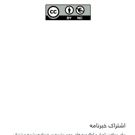
Joae is licensed und
er a
Creative Commons Attribution-NonCommercial 4.0
International (CC BY-NC 4.0)
دسترسی به مقاله‌های "نشریه علمی مهندسی هوانوردی" آزاد است
اشتراک خبرنامه
برای دریافت اخبار و اطلاعیه های مهم نشریه در خبرنامه نشریه مشترک