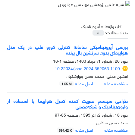
کلیدواژه‌ها =
آیرودینامیک
تعداد مقالات:
5
بررسی آیرودینامیکی سامانه کنترلی کورو فلپ در یک مدل
هواپیمای بدون سرنشین بال پرنده
دوره 26، شماره 1، مرداد 1403، صفحه
1-16
10.22034/joae.2024.352063.1109
افشین مدنی، محمد حسن جوارشکیان
مشاهده مقاله
اصل مقاله
1.55 M
طراحی سیستم تقویت کننده کنترل هواپیما با استفاده از
وارون‌دینامیک و شبکه‌عصبی
دوره 18، شماره 2، آذر 1395، صفحه
85-97
سید حسین ساداتی
مشاهده مقاله
اصل مقاله
594.42 K