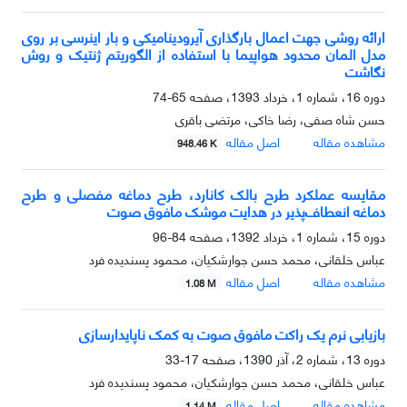
ارائه روشی جهت اعمال بارگذاری آیرودینامیکی و بار اینرسی بر روی
مدل المان محدود هواپیما با استفاده از الگوریتم ژنتیک و روش
نگاشت
دوره 16، شماره 1، خرداد 1393، صفحه
65-74
حسن شاه صفی، رضا خاکی، مرتضی باقری
مشاهده مقاله
اصل مقاله
948.46 K
مقایسه عملکرد طرح بالک کانارد، طرح دماغه مفصلی و طرح
دماغه انعطاف‌پذیر در هدایت موشک مافوق صوت
دوره 15، شماره 1، خرداد 1392، صفحه
84-96
عباس خلقانی، محمد حسن جوارشکیان، محمود پسندیده فرد
مشاهده مقاله
اصل مقاله
1.08 M
بازیابی نرم یک راکت مافوق صوت به کمک ناپایدارسازی
دوره 13، شماره 2، آذر 1390، صفحه
17-33
عباس خلقانی، محمد حسن جوارشکیان، محمود پسندیده فرد
مشاهده مقاله
اصل مقاله
1.14 M