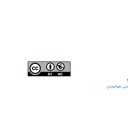
Joae is licensed und
er a
Creative Commons Attribution-
سی هوانوردی
NonCommercial 4.0 International (CC BY-NC 4.0)
دسترسی به مقاله‌های "نشریه علمی مهندسی هوانوردی"