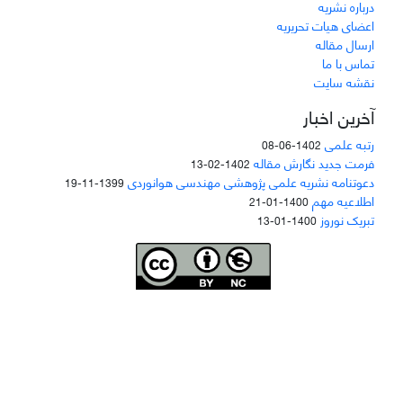
درباره نشریه
اعضای هیات تحریریه
ارسال مقاله
تماس با ما
نقشه سایت
آخرین اخبار
رتبه علمی
1402-06-08
فرمت جدید نگارش مقاله
1402-02-13
دعوتنامه نشریه علمی پژوهشی مهندسی هوانوردی
1399-11-19
اطلاعیه مهم
1400-01-21
تبریک نوروز
1400-01-13
Joae is licensed und
er a
Creative Commons Attribution-NonCommercial 4.0
International (CC BY-NC 4.0)