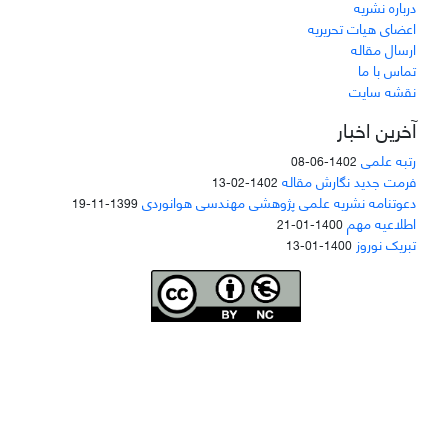
درباره نشریه
اعضای هیات تحریریه
ارسال مقاله
تماس با ما
نقشه سایت
آخرین اخبار
رتبه علمی
1402-06-08
فرمت جدید نگارش مقاله
1402-02-13
دعوتنامه نشریه علمی پژوهشی مهندسی هوانوردی
1399-11-19
اطلاعیه مهم
1400-01-21
تبریک نوروز
1400-01-13
Joae is licensed und
er a
Creative Commons Attribution-NonCommercial 4.0
International (CC BY-NC 4.0)