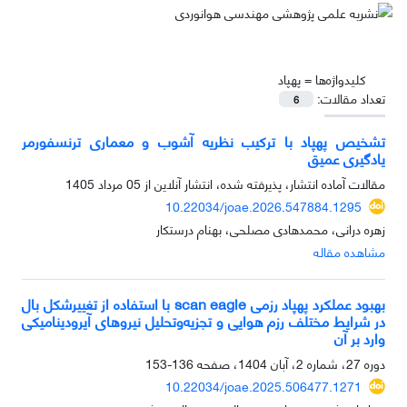
کلیدواژه‌ها =
پهپاد
تعداد مقالات:
6
تشخیص پهپاد با ترکیب نظریه آشوب و معماری ترنسفورمر
یادگیری عمیق
مقالات آماده انتشار، پذیرفته شده، انتشار آنلاین از
05 مرداد 1405
10.22034/joae.2026.547884.1295
زهره درانی، محمدهادی مصلحی، بهنام درستکار
مشاهده مقاله
بهبود عملکرد پهپاد رزمی scan eagle با استفاده از تغییرشکل بال
در شرایط مختلف رزم هوایی و تجزیه‌وتحلیل نیروهای آیرودینامیکی
وارد بر آن
دوره 27، شماره 2، آبان 1404، صفحه
136-153
10.22034/joae.2025.506477.1271