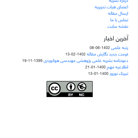
اعضای هیات تحریریه
ارسال مقاله
تماس با ما
نقشه سایت
آخرین اخبار
رتبه علمی
1402-06-08
فرمت جدید نگارش مقاله
1402-02-13
دعوتنامه نشریه علمی پژوهشی مهندسی هوانوردی
1399-11-19
اطلاعیه مهم
1400-01-21
تبریک نوروز
1400-01-13
Joae is licensed und
er a
Creative Commons Attribution-NonCommercial 4.0
International (CC BY-NC 4.0)