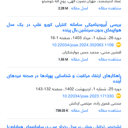
عماد اندیشمند، مهران نصرت الهی، روح اله خوشخو
مشاهده مقاله
اصل مقاله
2.28 M
بررسی آیرودینامیکی سامانه کنترلی کورو فلپ در یک مدل
هواپیمای بدون سرنشین بال پرنده
دوره 26، شماره 1، مرداد 1403، صفحه
1-16
10.22034/joae.2024.352063.1109
افشین مدنی، محمد حسن جوارشکیان
مشاهده مقاله
اصل مقاله
1.55 M
راهکارهای ارتقاء مراقبت و شناسایی پهپادها در صحنه نبردهای
آینده
دوره 25، شماره 1، اردیبهشت 1402، صفحه
132-143
10.22034/joae.2023.171330
مجتبی قمری زاده، مرتضی ازدانش
مشاهده مقاله
اصل مقاله
738.03 K
تشخیص تحلیلی مبتنی بر مدل رخداد عیب در سامانههای هواپایه با