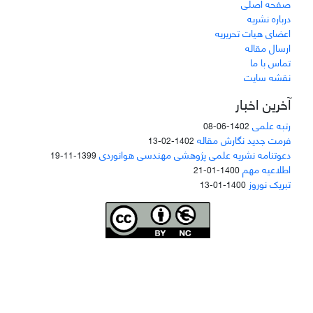
صفحه اصلی
درباره نشریه
اعضای هیات تحریریه
ارسال مقاله
تماس با ما
نقشه سایت
آخرین اخبار
رتبه علمی
1402-06-08
فرمت جدید نگارش مقاله
1402-02-13
دعوتنامه نشریه علمی پژوهشی مهندسی هوانوردی
1399-11-19
اطلاعیه مهم
1400-01-21
تبریک نوروز
1400-01-13
Joae is licensed und
er a
Creative Commons Attribution-NonCommercial 4.0
International (CC BY-NC 4.0)