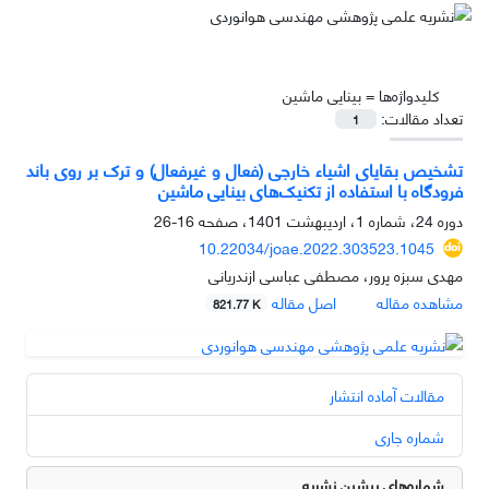
کلیدواژه‌ها =
بینایی ماشین
تعداد مقالات:
1
تشخیص بقایای اشیاء خارجی (فعال و غیرفعال) و ترک بر روی باند
فرودگاه با استفاده از تکنیک‌های بینایی ماشین
دوره 24، شماره 1، اردیبهشت 1401، صفحه
16-26
10.22034/joae.2022.303523.1045
مهدی سبزه پرور، مصطفی عباسی ازندریانی
مشاهده مقاله
اصل مقاله
821.77 K
مقالات آماده انتشار
شماره جاری
شماره‌های پیشین نشریه