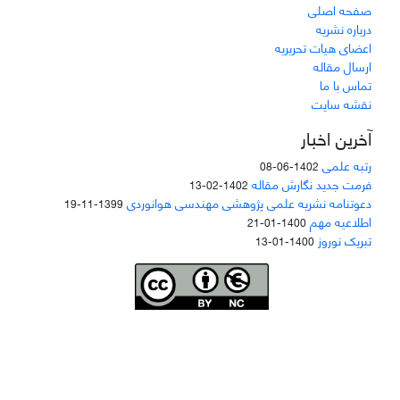
صفحه اصلی
درباره نشریه
اعضای هیات تحریریه
ارسال مقاله
تماس با ما
نقشه سایت
آخرین اخبار
رتبه علمی
1402-06-08
فرمت جدید نگارش مقاله
1402-02-13
دعوتنامه نشریه علمی پژوهشی مهندسی هوانوردی
1399-11-19
اطلاعیه مهم
1400-01-21
تبریک نوروز
1400-01-13
Joae is licensed und
er a
Creative Commons Attribution-NonCommercial 4.0
International (CC BY-NC 4.0)