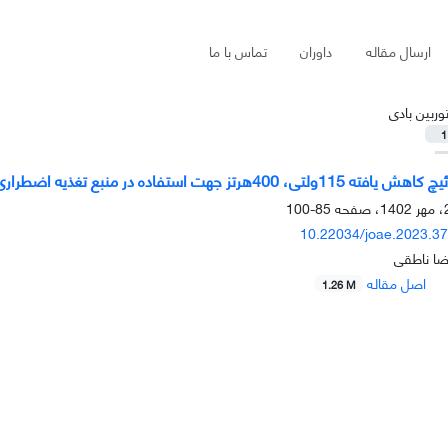
ارسال مقاله
داوران
تماس با ما
وربین بادی
1
هرتز جهت استفاده در منبع تغذیه اضطراری هواپیما
85-100
10.22034/joae.2023.3
ضا ناطقی
اصل مقاله
1.26 M