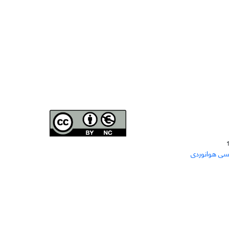
Joae is licensed und
er a
Creative Commons Attribution-
سی هوانوردی
NonCommercial 4.0 International (CC BY-NC 4.0)
دسترسی به مقاله‌های "نشریه علمی مهندسی هوانوردی"