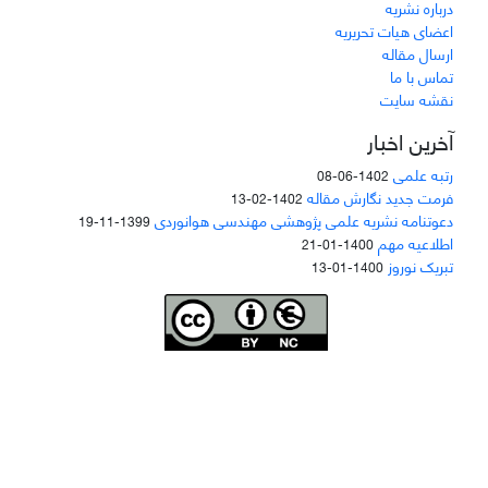
درباره نشریه
اعضای هیات تحریریه
ارسال مقاله
تماس با ما
نقشه سایت
آخرین اخبار
رتبه علمی
1402-06-08
فرمت جدید نگارش مقاله
1402-02-13
دعوتنامه نشریه علمی پژوهشی مهندسی هوانوردی
1399-11-19
اطلاعیه مهم
1400-01-21
تبریک نوروز
1400-01-13
Joae is licensed und
er a
Creative Commons Attribution-NonCommercial 4.0
International (CC BY-NC 4.0)