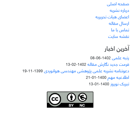
صفحه اصلی
درباره نشریه
اعضای هیات تحریریه
ارسال مقاله
تماس با ما
نقشه سایت
آخرین اخبار
رتبه علمی
1402-06-08
فرمت جدید نگارش مقاله
1402-02-13
دعوتنامه نشریه علمی پژوهشی مهندسی هوانوردی
1399-11-19
اطلاعیه مهم
1400-01-21
تبریک نوروز
1400-01-13
Joae is licensed und
er a
Creative Commons Attribution-NonCommercial 4.0
International (CC BY-NC 4.0)