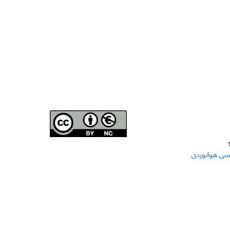
Joae is licensed und
er a
Creative Commons Attribution-
سی هوانوردی
NonCommercial 4.0 International (CC BY-NC 4.0)
دسترسی به مقاله‌های "نشریه علمی مهندسی هوانوردی"