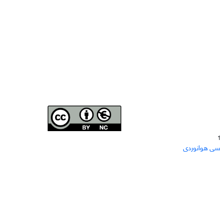
Joae is licensed und
er a
Creative Commons Attribution-
سی هوانوردی
NonCommercial 4.0 International (CC BY-NC 4.0)
دسترسی به مقاله‌های "نشریه علمی مهندسی هوانوردی"