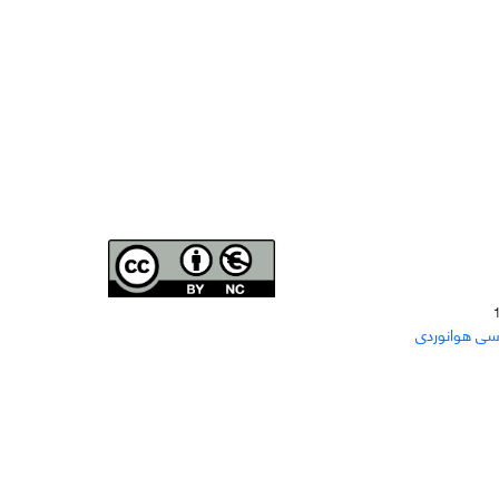
Joae is licensed und
er a
Creative Commons Attribution-
سی هوانوردی
NonCommercial 4.0 International (CC BY-NC 4.0)
دسترسی به مقاله‌های "نشریه علمی مهندسی هوانوردی"