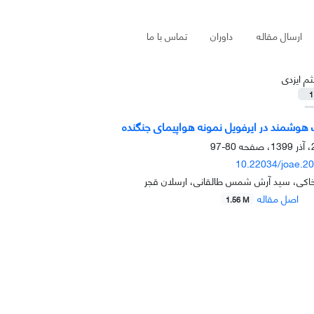
ارسال مقاله
داوران
تماس با ما
ثم ایزدی
1
 هوشمند در ایرفویل نمونه هواپیمای جنگنده
80-97
10.22034/joae.2
 خاکی، سید آرش شمس طالقانی، ارسلان قجر
اصل مقاله
1.56 M