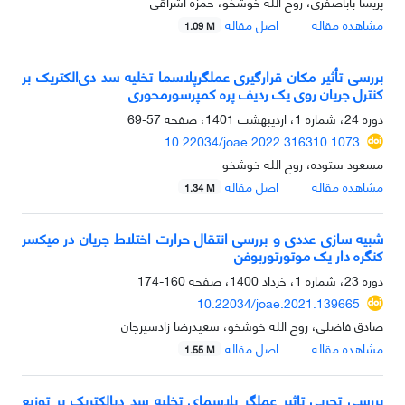
پریسا باباصفری، روح الله خوشخو، حمزه اشراقی
مشاهده مقاله
اصل مقاله
1.09 M
بررسی تأثیر مکان قرارگیری عملگرپلاسما تخلیه سد دی‌الکتریک بر
کنترل جریان روی یک ردیف پره کمپرسورمحوری
دوره 24، شماره 1، اردیبهشت 1401، صفحه
57-69
10.22034/joae.2022.316310.1073
مسعود ستوده، روح الله خوشخو
مشاهده مقاله
اصل مقاله
1.34 M
شبیه سازی عددی و بررسی انتقال حرارت اختلاط جریان در میکسر
کنگره دار یک موتورتوربوفن
دوره 23، شماره 1، خرداد 1400، صفحه
160-174
10.22034/joae.2021.139665
صادق فاضلی، روح الله خوشخو، سعیدرضا زادسیرجان
مشاهده مقاله
اصل مقاله
1.55 M
بررسی تجربی تاثیر عملگر پلاسمای تخلیه سد دیالکتریک بر توزیع