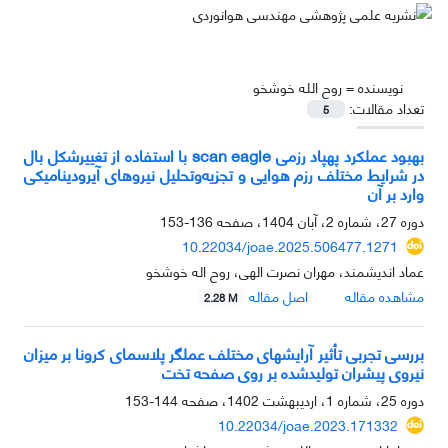
نویسنده =
روح الله خوشخو
تعداد مقالات:
5
بهبود عملکرد پهپاد رزمی scan eagle با استفاده از تغییرشکل بال
در شرایط مختلف رزم هوایی و تجزیه‌وتحلیل نیروهای آیرودینامیکی
وارد بر آن
دوره 27، شماره 2، آبان 1404، صفحه
136-153
10.22034/joae.2025.506477.1271
عماد اندیشمند، مهران نصرت الهی، روح اله خوشخو
مشاهده مقاله
اصل مقاله
2.28 M
بررسی تجربی تأثیر آرایشهای مختلف عملگر پلاسمای کرونا بر میزان
نیروی پیشران تولیدشده بر روی صفحه تخت
دوره 25، شماره 1، اردیبهشت 1402، صفحه
144-153
10.22034/joae.2023.171332