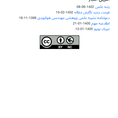
رتبه علمی
1402-06-08
فرمت جدید نگارش مقاله
1402-02-13
دعوتنامه نشریه علمی پژوهشی مهندسی هوانوردی
1399-11-19
اطلاعیه مهم
1400-01-21
تبریک نوروز
1400-01-13
Joae is licensed und
er a
Creative Commons Attribution-NonCommercial 4.0
International (CC BY-NC 4.0)
دسترسی به مقاله‌های "نشریه علمی مهندسی هوانوردی" آزاد است