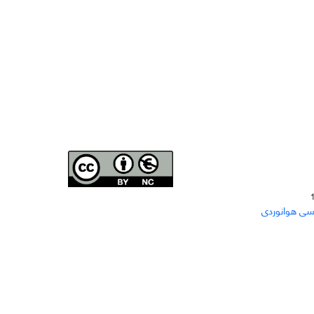
Joae is licensed und
er a
Creative Commons Attribution-
سی هوانوردی
NonCommercial 4.0 International (CC BY-NC 4.0)
دسترسی به مقاله‌های "نشریه علمی مهندسی هوانوردی"