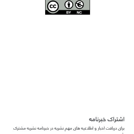
Joae is licensed und
er a
Creative Commons Attribution-NonCommercial 4.0
International (CC BY-NC 4.0)
دسترسی به مقاله‌های "نشریه علمی مهندسی هوانوردی" آزاد است
اشتراک خبرنامه
برای دریافت اخبار و اطلاعیه های مهم نشریه در خبرنامه نشریه مشترک
شوید.