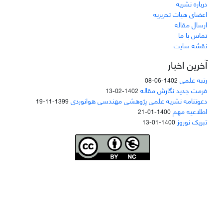
درباره نشریه
اعضای هیات تحریریه
ارسال مقاله
تماس با ما
نقشه سایت
آخرین اخبار
رتبه علمی
1402-06-08
فرمت جدید نگارش مقاله
1402-02-13
دعوتنامه نشریه علمی پژوهشی مهندسی هوانوردی
1399-11-19
اطلاعیه مهم
1400-01-21
تبریک نوروز
1400-01-13
Joae is licensed und
er a
Creative Commons Attribution-NonCommercial 4.0
International (CC BY-NC 4.0)