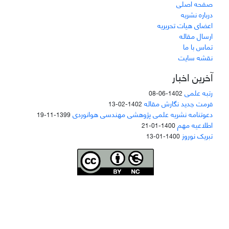
صفحه اصلی
درباره نشریه
اعضای هیات تحریریه
ارسال مقاله
تماس با ما
نقشه سایت
آخرین اخبار
رتبه علمی
1402-06-08
فرمت جدید نگارش مقاله
1402-02-13
دعوتنامه نشریه علمی پژوهشی مهندسی هوانوردی
1399-11-19
اطلاعیه مهم
1400-01-21
تبریک نوروز
1400-01-13
Joae is licensed und
er a
Creative Commons Attribution-NonCommercial 4.0
International (CC BY-NC 4.0)