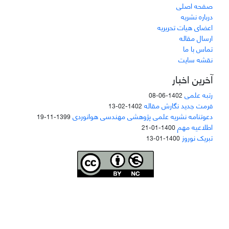
صفحه اصلی
درباره نشریه
اعضای هیات تحریریه
ارسال مقاله
تماس با ما
نقشه سایت
آخرین اخبار
رتبه علمی
1402-06-08
فرمت جدید نگارش مقاله
1402-02-13
دعوتنامه نشریه علمی پژوهشی مهندسی هوانوردی
1399-11-19
اطلاعیه مهم
1400-01-21
تبریک نوروز
1400-01-13
Joae is licensed und
er a
Creative Commons Attribution-NonCommercial 4.0
International (CC BY-NC 4.0)